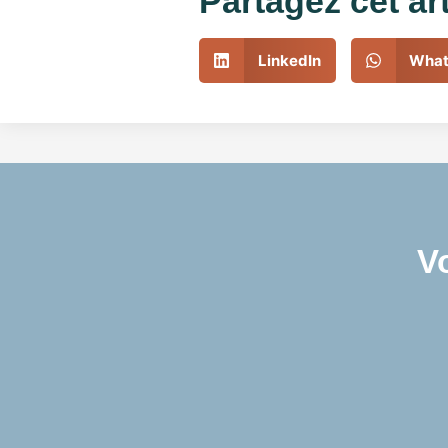
Partagez cet ar
LinkedIn
What
V